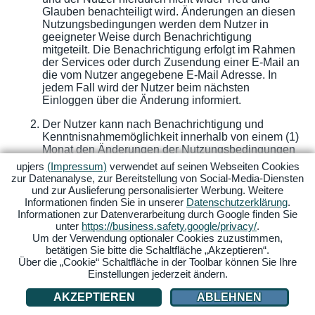
Glauben benachteiligt wird. Änderungen an diesen
Nutzungsbedingungen werden dem Nutzer in
geeigneter Weise durch Benachrichtigung
mitgeteilt. Die Benachrichtigung erfolgt im Rahmen
der Services oder durch Zusendung einer E-Mail an
die vom Nutzer angegebene E-Mail Adresse. In
jedem Fall wird der Nutzer beim nächsten
Einloggen über die Änderung informiert.
Der Nutzer kann nach Benachrichtigung und
Kenntnisnahmemöglichkeit innerhalb von einem (1)
Monat den Änderungen der Nutzungsbedingungen
widersprechen. Es wird dem Nutzer empfohlen, den
upjers
(Impressum)
verwendet auf seinen Webseiten Cookies
Widerspruch schriftlich bzw. per E-Mail zu
zur Datenanalyse, zur Bereitstellung von Social-Media-Diensten
Beweissicherungszwecken an den Betreiber zu
und zur Auslieferung personalisierter Werbung. Weitere
richten.
Informationen finden Sie in unserer
Datenschutzerklärung
.
Informationen zur Datenverarbeitung durch Google finden Sie
Widerspricht der Nutzer den geänderten
unter
https://business.safety.google/privacy/
.
Nutzungsbedingungen nicht innerhalb eines
Um der Verwendung optionaler Cookies zuzustimmen,
Monats nach Zugang der Mitteilung und wurde er in
betätigen Sie bitte die Schaltfläche „Akzeptieren“.
der Änderungsmitteilung ausdrücklich auf diese
Über die „Cookie“ Schaltfläche in der Toolbar können Sie Ihre
Einstellungen jederzeit ändern.
Rechtsfolge hingewiesen, gelten die Änderungen
als genehmigt. Änderungen, die wesentliche
AKZEPTIEREN
ABLEHNEN
Vertragspflichten betreffen oder das vertragliche
Gleichgewicht erheblich verändern, bedürfen der