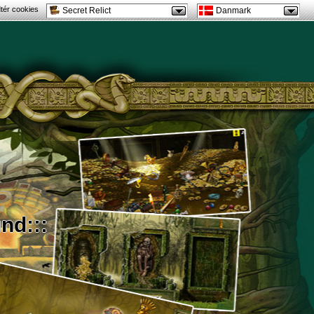
tér cookies
Secret Relict
Danmark
nd:::