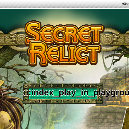
Hånd
:::index_play_in_playgrou