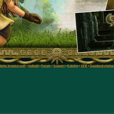
dette browserspil!
•
Indhold
•
Forum
•
Support
•
Kolofon
•
GFB
•
Databeskyttelse